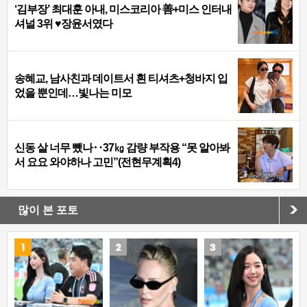
‘김부장’ 최대훈 아내, 미스코리아 善+미스 인터내
셔널 3위 ♥장윤서였다
송혜교, 남사친과 데이트서 흰 티셔츠+청바지 입
었을 뿐인데…빛나는 미모
신동 살 너무 뺐나‥37㎏ 감량 부작용 “못 알아봐
서 요요 와야하나 고민”(전현무계획4)
많이 본 포토