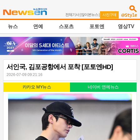
전체기사
|
많이본뉴스
|
사진구매
뉴스
연예
스포츠
포토엔
영상TV
서인국, 김포공항에서 포착 [포토엔HD]
2026-07-09 09:21:16
카카오 MY뉴스
네이버 연예뉴스