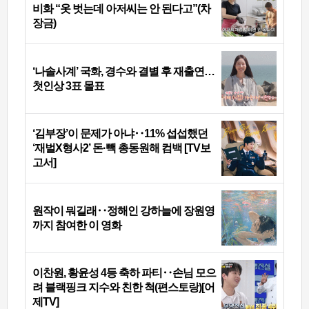
비화 “옷 벗는데 아저씨는 안 된다고”(차
장금)
‘나솔사계’ 국화, 경수와 결별 후 재출연…
첫인상 3표 몰표
‘김부장’이 문제가 아냐‥11% 섭섭했던
‘재벌X형사2’ 돈·빽 총동원해 컴백 [TV보
고서]
원작이 뭐길래‥정해인 강하늘에 장원영
까지 참여한 이 영화
이찬원, 황윤성 4등 축하 파티‥손님 모으
려 블랙핑크 지수와 친한 척(편스토랑)[어
제TV]