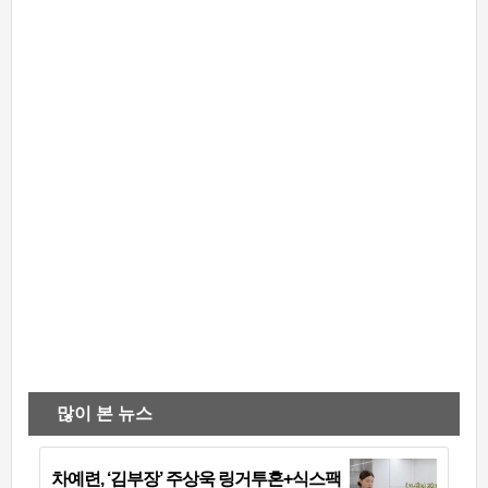
많이 본 뉴스
차예련, ‘김부장’ 주상욱 링거투혼+식스팩