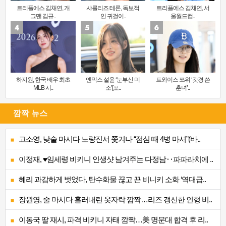
트리플에스 김채연, 개
샤를리즈 테론, 독보적
트리플에스 김채연, 서
그맨 김규..
인 귀걸이..
울월드컵..
하지원, 한국 배우 최초
엔믹스 설윤 ‘눈부신 미
트와이스 쯔위 ‘갓경 쓴
MLB 시..
소’[포..
훈녀’..
깜짝 뉴스
고소영, 낮술 마시다 노량진서 쫓겨나 “점심 때 4병 마셔”(바..
이정재, ♥임세령 비키니 인생샷 남겨주는 다정남‥파파라치에 ..
혜리 과감하게 벗었다, 탄수화물 끊고 끈 비니키 소화 ‘역대급..
장원영, 술 마시다 흘러내린 옷자락 깜짝…리즈 갱신한 인형 비..
이동국 딸 재시, 파격 비키니 자태 깜짝…美 명문대 합격 후 리..