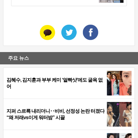
주요 뉴스
김혜수, 김지훈과 부부 케미 ‘얼빡샷’에도 굴욕 없
어
지퍼 스르륵 내리더니‥비비, 선정성 논란 터졌다
“왜 저래vs이게 워터밤” 시끌