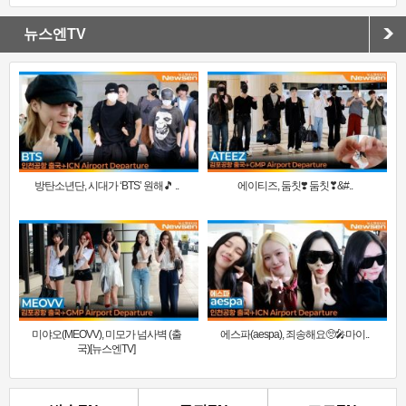
뉴스엔TV
방탄소년단, 시대가 ‘BTS’ 원해🎵 ..
에이티즈, 둠칫❣️ 둠칫❣&#..
미야오(MEOVV), 미모가 넘사벽 (출
에스파(aespa), 죄송해요🥺🎤마이..
국)[뉴스엔TV]