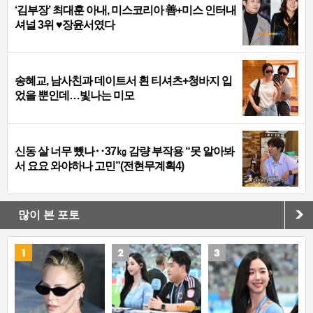
‘김부장’ 최대훈 아내, 미스코리아 善+미스 인터내
셔널 3위 ♥장윤서였다
송혜교, 남사친과 데이트서 흰 티셔츠+청바지 입
었을 뿐인데…빛나는 미모
신동 살 너무 뺐나‥37㎏ 감량 부작용 “못 알아봐
서 요요 와야하나 고민”(전현무계획4)
많이 본 포토