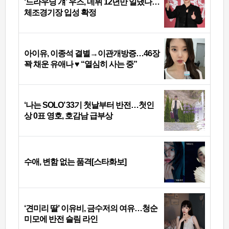
‘드라우닝 걔’ 우즈, 데뷔 12년만 일냈다…
체조경기장 입성 확정
아이유, 이종석 결별→이관개방증…46장
꽉 채운 유애나 ♥ “열심히 사는 중”
‘나는 SOLO’ 33기 첫날부터 반전…첫인
상 0표 영호, 호감남 급부상
수애, 변함 없는 품격[스타화보]
‘견미리 딸’ 이유비, 금수저의 여유…청순
미모에 반전 슬림 라인