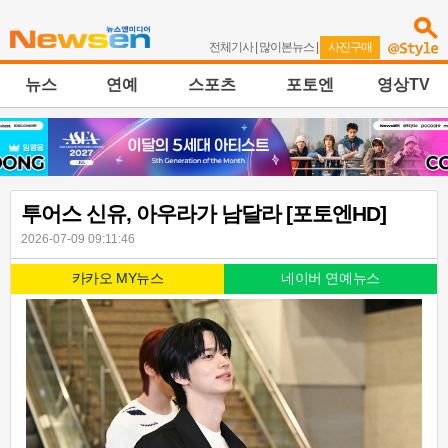
전체기사
|
많이본뉴스
|
사진구매
뉴스
연예
스포츠
포토엔
영상TV
투어스 신유, 아우라가 남달라 [포토엔HD]
2026-07-09 09:11:46
카카오 MY뉴스
네이버 연예뉴스