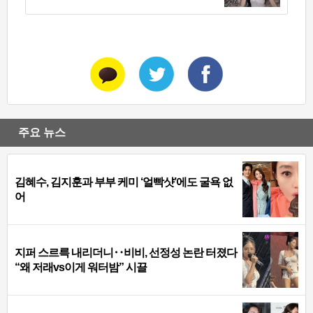
주요 뉴스
김혜수, 김지훈과 부부 케미 ‘얼빡샷’에도 굴욕 없
어
지퍼 스르륵 내리더니‥비비, 선정성 논란 터졌다
“왜 저래vs이게 워터밤” 시끌