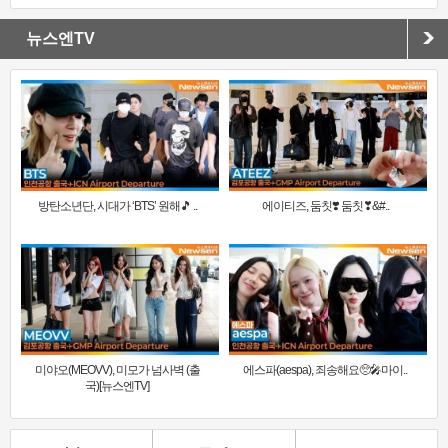
뉴스엔TV
방탄소년단, 시대가 ‘BTS’ 원해🎵 ..
에이티즈, 둠칫❣️ 둠칫❣&#..
미야오(MEOVV), 미모가 넘사벽 (출
에스파(aespa), 죄송해요🥺🎤마이..
국)[뉴스엔TV]