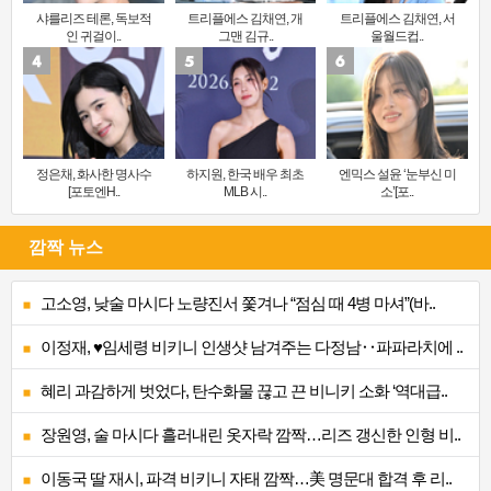
샤를리즈 테론, 독보적
트리플에스 김채연, 개
트리플에스 김채연, 서
인 귀걸이..
그맨 김규..
울월드컵..
정은채, 화사한 명사수
하지원, 한국 배우 최초
엔믹스 설윤 ‘눈부신 미
[포토엔H..
MLB 시..
소’[포..
깜짝 뉴스
고소영, 낮술 마시다 노량진서 쫓겨나 “점심 때 4병 마셔”(바..
이정재, ♥임세령 비키니 인생샷 남겨주는 다정남‥파파라치에 ..
혜리 과감하게 벗었다, 탄수화물 끊고 끈 비니키 소화 ‘역대급..
장원영, 술 마시다 흘러내린 옷자락 깜짝…리즈 갱신한 인형 비..
이동국 딸 재시, 파격 비키니 자태 깜짝…美 명문대 합격 후 리..