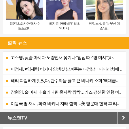
정은채, 화사한 명사수
하지원, 한국 배우 최초
엔믹스 설윤 ‘눈부신 미
[포토엔H..
MLB 시..
소’[포..
깜짝 뉴스
고소영, 낮술 마시다 노량진서 쫓겨나 “점심 때 4병 마셔”(바..
이정재, ♥임세령 비키니 인생샷 남겨주는 다정남‥파파라치에 ..
혜리 과감하게 벗었다, 탄수화물 끊고 끈 비니키 소화 ‘역대급..
장원영, 술 마시다 흘러내린 옷자락 깜짝…리즈 갱신한 인형 비..
이동국 딸 재시, 파격 비키니 자태 깜짝…美 명문대 합격 후 리..
뉴스엔TV