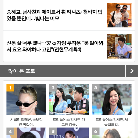
송혜교, 남사친과 데이트서 흰 티셔츠+청바지 입
었을 뿐인데…빛나는 미모
신동 살 너무 뺐나‥37㎏ 감량 부작용 “못 알아봐
서 요요 와야하나 고민”(전현무계획4)
많이 본 포토
샤를리즈 테론, 독보적
트리플에스 김채연, 개
트리플에스 김채연, 서
인 귀걸이..
그맨 김규..
울월드컵..