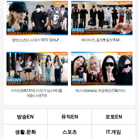
방탄소년단, 시대가 ‘BTS’ 원해🎵 ..
에이티즈, 둠칫❣️ 둠칫❣&#..
미야오(MEOVV), 미모가 넘사벽 (출
에스파(aespa), 죄송해요🥺🎤마이..
국)[뉴스엔TV]
방송EN
뮤직EN
포토EN
생활.문화
스포츠
IT.게임