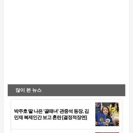
많이 본 뉴스
박주호 딸 나은 ‘골때녀’ 관중석 등장, 김
민재 복제인간 보고 혼란 [결정적장면]