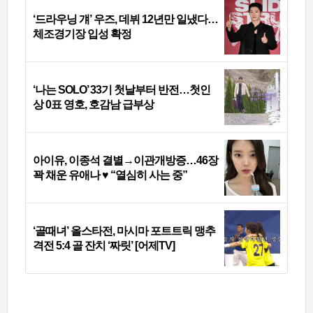
‘드라우닝 걔’ 우즈, 데뷔 12년만 일냈다…
체조경기장 입성 확정
‘나는 SOLO’ 33기 첫날부터 반전…첫인
상 0표 영호, 호감남 급부상
아이유, 이종석 결별→이관개방증…46장
꽉 채운 유애나 ♥ “열심히 사는 중”
‘골때녀’ 올스타전, 마시마 포트트릭 맹추
격전 5:4 골 잔치 ‘짜릿’ [어제TV]