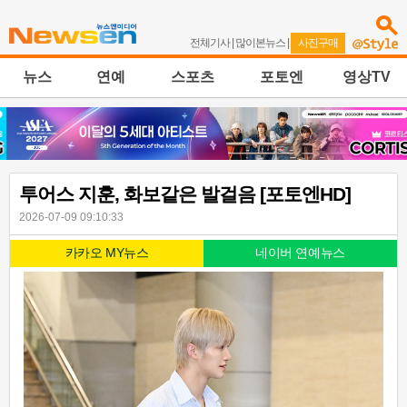
전체기사
|
많이본뉴스
|
사진구매
뉴스
연예
스포츠
포토엔
영상TV
투어스 지훈, 화보같은 발걸음 [포토엔HD]
2026-07-09 09:10:33
카카오 MY뉴스
네이버 연예뉴스