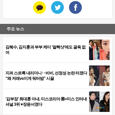
주요 뉴스
김혜수, 김지훈과 부부 케미 ‘얼빡샷’에도 굴욕 없
어
지퍼 스르륵 내리더니‥비비, 선정성 논란 터졌다
“왜 저래vs이게 워터밤” 시끌
‘김부장’ 최대훈 아내, 미스코리아 善+미스 인터내
셔널 3위 ♥장윤서였다