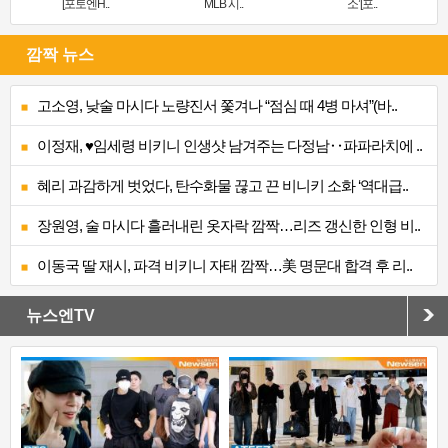
[포토엔H..
MLB 시..
소’[포..
깜짝 뉴스
고소영, 낮술 마시다 노량진서 쫓겨나 “점심 때 4병 마셔”(바..
이정재, ♥임세령 비키니 인생샷 남겨주는 다정남‥파파라치에 ..
혜리 과감하게 벗었다, 탄수화물 끊고 끈 비니키 소화 ‘역대급..
장원영, 술 마시다 흘러내린 옷자락 깜짝…리즈 갱신한 인형 비..
이동국 딸 재시, 파격 비키니 자태 깜짝…美 명문대 합격 후 리..
뉴스엔TV