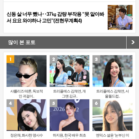
신동 살 너무 뺐나‥37㎏ 감량 부작용 “못 알아봐
서 요요 와야하나 고민”(전현무계획4)
많이 본 포토
샤를리즈 테론, 독보적
트리플에스 김채연, 개
트리플에스 김채연, 서
인 귀걸이..
그맨 김규..
울월드컵..
정은채, 화사한 명사수
하지원, 한국 배우 최초
엔믹스 설윤 ‘눈부신 미