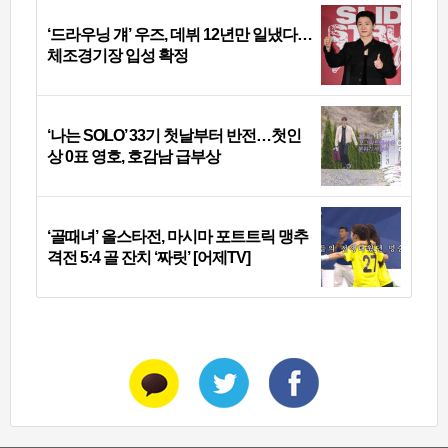
‘드라우닝 걔’ 우즈, 데뷔 12년만 일냈다…
체조경기장 입성 확정
‘나는 SOLO’ 33기 첫날부터 반전…첫인
상 0표 영호, 호감남 급부상
‘골때녀’ 올스타전, 마시마 포트트릭 맹추
격전 5:4 골 잔치 ‘짜릿’ [어제TV]