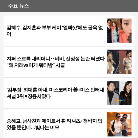
주요 뉴스
김혜수, 김지훈과 부부 케미 ‘얼빡샷’에도 굴욕 없
어
지퍼 스르륵 내리더니‥비비, 선정성 논란 터졌다
“왜 저래vs이게 워터밤” 시끌
‘김부장’ 최대훈 아내, 미스코리아 善+미스 인터내
셔널 3위 ♥장윤서였다
송혜교, 남사친과 데이트서 흰 티셔츠+청바지 입
었을 뿐인데…빛나는 미모