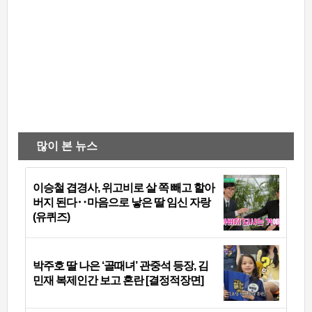
많이 본 뉴스
이승철 겹경사, 위고비로 살 쪽 빼고 할아
버지 된다‥마음으로 낳은 딸 임신 자랑
(유퀴즈)
박주호 딸 나은 ‘골때녀’ 관중석 등장, 김
민재 복제인간 보고 혼란 [결정적장면]