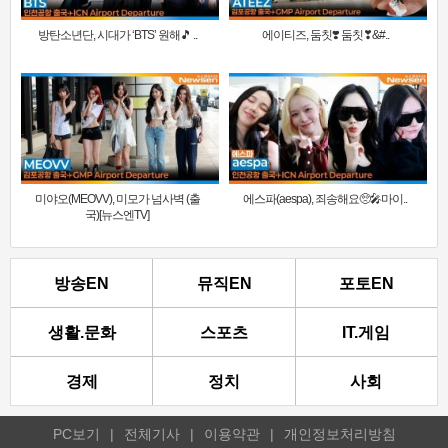
방탄소년단, 시대가 ‘BTS’ 원해🎵 ..
에이티즈, 둠칫❣️ 둠칫❣&#..
미야오(MEOVV), 미모가 넘사벽 (출
에스파(aespa), 죄송해요🥺🎤마이..
국)[뉴스엔TV]
방송EN
뮤직EN
포토EN
생활.문화
스포츠
IT.게임
경제
정치
사회
PC보기
|
전체기사
|
이용약관
|
개인정보처리방침