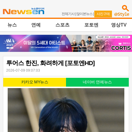
전체기사
|
많이본뉴스
|
사진구매
뉴스
연예
스포츠
포토엔
영상TV
투어스 한진, 화려하게 [포토엔HD]
2026-07-09 09:07:03
카카오 MY뉴스
네이버 연예뉴스