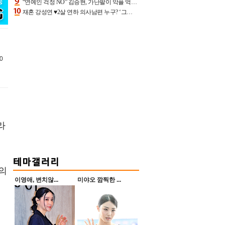
“연예인 걱정 NO” 김승현, 가난팔이 악플 억울할만‥아내+딸과 日 여행
재혼 강성연 ♥2살 연하 의사남편 누구? ‘그알’ 자문의에 훈남 비주얼 초엘리트 스펙 [종합]
0
라
의
이영애, 변치않...
미야오 깜찍한 ...
일