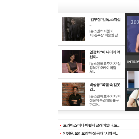
‘김부장’ 감독, 소지섭
...
[뉴스엔 하지원 기
자]'김부장' 이승영 감..
엄정화 “이 나이에 액
션이...
[뉴스엔 배효주 기자]엄
정화가 '오케이 마담
&#..
박성웅 “폭염 속 갑옷
입...
[뉴스엔 배효주 기자]박
성웅이 폭염에도 불구
하고 K..
-
트와이스 미나 이렇게 글래머였나, 드...
-
양정원, 으리으리한 집 공개 “시차 적...