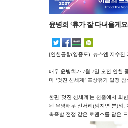
윤병희 ‘휴가 잘 다녀올게요~
[인천공항(영종도)=뉴스엔 지수진 
배우 윤병희가 7월 7일 오전 인천
마 ‘멋진 신세계’ 포상휴가 일정 
한편 '멋진 신세계'는 천출에서 희
된 무명배우 신서리(임지연 분)와,
촉즉발 전쟁 같은 로맨스를 담은 