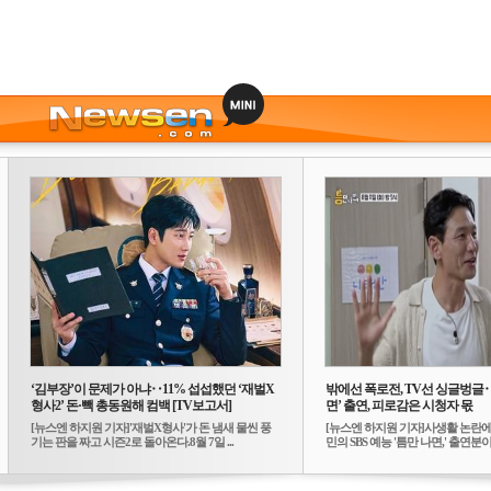
‘김부장’이 문제가 아냐‥11% 섭섭했던 ‘재벌X
밖에선 폭로전, TV선 싱글벙글
형사2’ 돈·빽 총동원해 컴백 [TV보고서]
면’ 출연, 피로감은 시청자 몫
[뉴스엔 하지원 기자]'재벌X형사'가 돈 냄새 물씬 풍
[뉴스엔 하지원 기자]사생활 논란에
기는 판을 짜고 시즌2로 돌아온다.8월 7일 ...
민의 SBS 예능 '틈만 나면,' 출연분이 