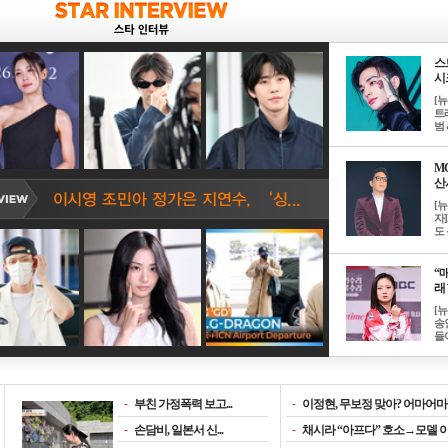
스
시크
[
트
범 &
M
산서
[
자
도 
“매
래 
[
송
들이
-
부친 가정폭력 보고...
-
이정현, 무보정 맞아? 어마어마한
-
손담비, 일본서 신...
-
채시라 “아프다” 호소→모델 이소