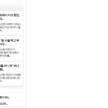
트레이 키즈 현진,
...
뉴스엔 이재하 기자]스
레이 키즈 새 미니 앨
..
C몽, 서울 찍고 부
도 ...
뉴스엔 이민지 기
]MC몽이 부산에서
콘서트를 ..
출 10% 줘” 박나
前...
뉴스엔 이민지 기자]방
인 박나래 전 매니저
 ..
 다리...
라 ...