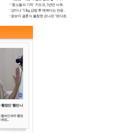
‘중소돌의 기적’ 키오프, 3년만 사옥..
강미나 “13kg 감량 후 예쁘다는 반응 ..
윤보미 결혼식 불참한 손나은 “판다로..
‥황정민 ‘틈만 나
 휩싸인 배우 황정
예정...