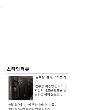
‘김부장’ 감독, 소지섭 캐
스..
'김부장' 이승영 감독이 소
지섭의 새로운 면모를 발
견하고 깜짝 놀랐던 ..
엄정화 “이 나이에 액션이라니‥눈물 ..
박성웅 “폭염 속 갑옷 입고 말 타며 ..