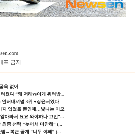
en.com
재배포 금지
 굴욕 없어
졌다 “왜 저래vs이게 워터밤...
스 인터내셔널 3위 ♥장윤서였다
바지 입었을 뿐인데…빛나는 미모
 알아봐서 요요 와야하나 고민”...
종 선택 “늦어서 미안해” (...
→복근 공개 “너무 야해” (...