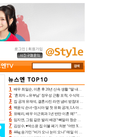
로그인
|
회원가입
배우 최일순, 이혼 후 20년 산속 생활 “딸 내가 버렸다고 원망‥맘 아파”(특종)[어제TV]
‘혼외자→유부남’ 정우성 근황 포착, 수식억 해킹 피해 후배 만났다 “존경하는”
집 공개 유재석, 결혼사진 라면 냄비 받침대 되고 분노‥가족사진도 피해(놀뭐)[어제TV]
백윤식 손녀+정시아 딸 첫 유화 공개, LA 아트쇼→서울국제조각페스타 작가다운 수준급 실력
유혜리, 배우 이근희과 1년 반만 이혼 왜? “식칼 꽂고 의자 던져” 충격 폭로(특종)[어제TV]
임지연, 그림 같은 발리 배경? 뼈말라 청순 비키니 핏에 상대 안 되네
김성수, ♥박소윤 집 이불 폐기 처분 “어떤 X이랑 썼을지 몰라” 질투(신랑수업2)[어제TV]
44kg 송가인 “비가 오나 눈이 오나” 매일 이 운동, 허벅지 근육량 상승+체지방 감소