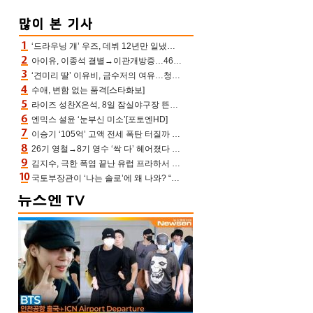
‘드라우닝 걔’ 우즈, 데뷔 12년만 일냈다…체조경기장 입성 확정
아이유, 이종석 결별→이관개방증…46장 꽉 채운 유애나 ♥ “열심히 사는 중”
‘견미리 딸’ 이유비, 금수저의 여유…청순 미모에 반전 슬림 라인
수애, 변함 없는 품격[스타화보]
라이즈 성찬X은석, 8일 잠실야구장 뜬다…시구 시타+특별공연까지
엔믹스 설윤 ‘눈부신 미소’[포토엔HD]
이승기 ‘105억’ 고액 전세 폭탄 터질까 “차가원 측이 돈 준다고, 약속 안 지키면 법적 조치”
26기 영철→8기 영수 ‘싹 다’ 헤어졌다 ‘나솔사계’ 충격의 현커 0쌍 (촌장TV)
김지수, 극한 폭염 끝난 유럽 프라하서 쾌적한 여름나기 “선풍기만으로 지내”
국토부장관이 ‘나는 솔로’에 왜 나와? “모솔탈출 파이팅” 데프콘 깜짝 [결정적장면]