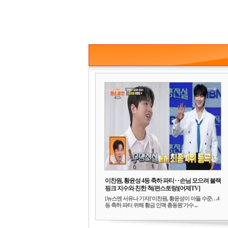
이찬원, 황윤성 4등 축하 파티‥손님 모으려 블랙
핑크 지수와 친한 척(편스토랑)[어제TV]
[뉴스엔 서유나 기자]'이찬원, 황윤성이 아들 수준…4
등 축하 파티 위해 황금 인맥 총동원'가수 ...