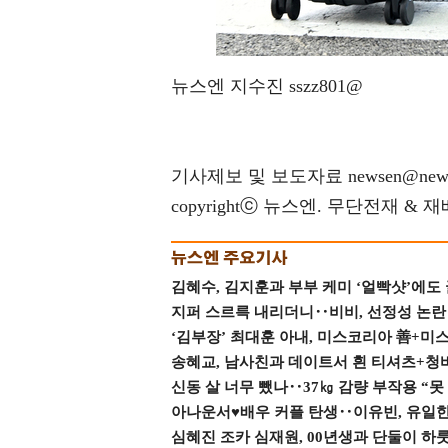
뉴스엔 지수진 sszz801@
기사제보 및 보도자료 newsen@news
copyrightⓒ 뉴스엔. 무단전재 & 
김혜수, 김지훈과 부부 케미 ‘얼빡샷’에도
지퍼 스르륵 내리더니‥비비, 선정성 논란 터
‘김부장’ 최대훈 아내, 미스코리아 善+미
송혜교, 남사친과 데이트서 흰 티셔츠+청
신동 살 너무 뺐나‥37㎏ 감량 부작용 “못
아나운서♥배우 커플 탄생‥이유빈, 유일한 최
심혜진 조카 심재원, 00년생과 단둘이 하룻밤