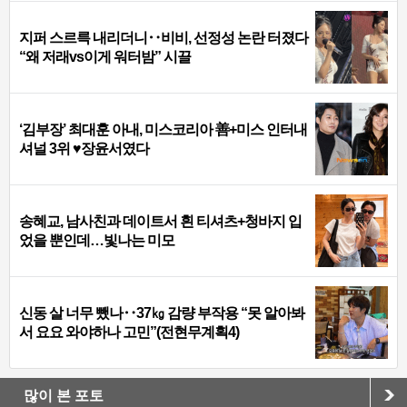
지퍼 스르륵 내리더니‥비비, 선정성 논란 터졌다
“왜 저래vs이게 워터밤” 시끌
‘김부장’ 최대훈 아내, 미스코리아 善+미스 인터내
셔널 3위 ♥장윤서였다
송혜교, 남사친과 데이트서 흰 티셔츠+청바지 입
었을 뿐인데…빛나는 미모
신동 살 너무 뺐나‥37㎏ 감량 부작용 “못 알아봐
서 요요 와야하나 고민”(전현무계획4)
많이 본 포토