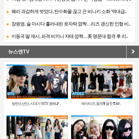
혜리 과감하게 벗었다, 탄수화물 끊고 끈 비니키 소화 ‘역대급..
장원영, 술 마시다 흘러내린 옷자락 깜짝…리즈 갱신한 인형 비..
이동국 딸 재시, 파격 비키니 자태 깜짝…美 명문대 합격 후 리..
뉴스엔TV
방탄소년단, 시대가 ‘BTS’ 원해🎵 ..
에이티즈, 둠칫❣️ 둠칫❣&#..