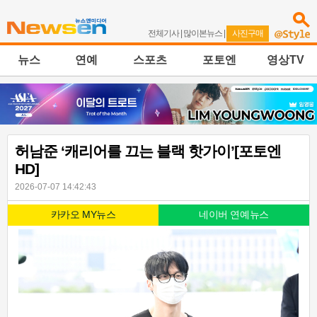
전체기사
|
많이본뉴스
|
사진구매
뉴스
연예
스포츠
포토엔
영상TV
허남준 ‘캐리어를 끄는 블랙 핫가이’[포토엔
HD]
2026-07-07 14:42:43
카카오 MY뉴스
네이버 연예뉴스