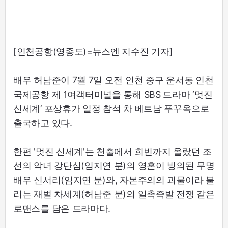
[인천공항(영종도)=뉴스엔 지수진 기자]
배우 허남준이 7월 7일 오전 인천 중구 운서동 인천
국제공항 제 1여객터미널을 통해 SBS 드라마 ‘멋진
신세계’ 포상휴가 일정 참석 차 베트남 푸꾸옥으로
출국하고 있다.
한편 '멋진 신세계'는 천출에서 희빈까지 올랐던 조
선의 악녀 강단심(임지연 분)의 영혼이 빙의된 무명
배우 신서리(임지연 분)와, 자본주의의 괴물이라 불
리는 재벌 차세계(허남준 분)의 일촉즉발 전쟁 같은
로맨스를 담은 드라마다.