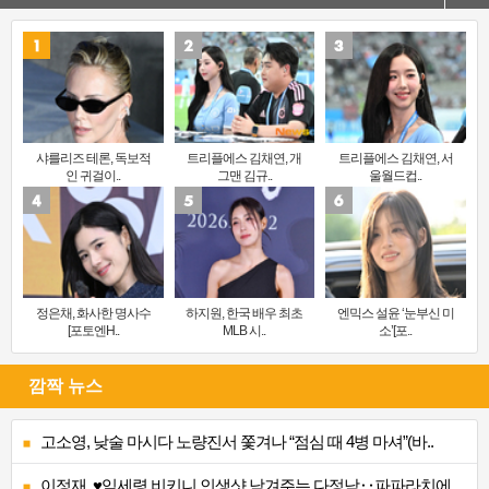
샤를리즈 테론, 독보적
트리플에스 김채연, 개
트리플에스 김채연, 서
인 귀걸이..
그맨 김규..
울월드컵..
정은채, 화사한 명사수
하지원, 한국 배우 최초
엔믹스 설윤 ‘눈부신 미
[포토엔H..
MLB 시..
소’[포..
깜짝 뉴스
고소영, 낮술 마시다 노량진서 쫓겨나 “점심 때 4병 마셔”(바..
이정재, ♥임세령 비키니 인생샷 남겨주는 다정남‥파파라치에 ..