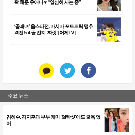
꽉 채운 유애나 ♥ “열심히 사는 중”
‘골때녀’ 올스타전, 마시마 포트트릭 맹추
격전 5:4 골 잔치 ‘짜릿’ [어제TV]
주요 뉴스
김혜수, 김지훈과 부부 케미 ‘얼빡샷’에도 굴욕 없
어