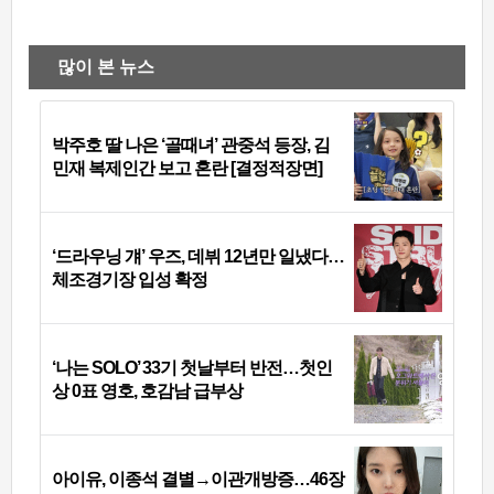
많이 본 뉴스
박주호 딸 나은 ‘골때녀’ 관중석 등장, 김
민재 복제인간 보고 혼란 [결정적장면]
‘드라우닝 걔’ 우즈, 데뷔 12년만 일냈다…
체조경기장 입성 확정
‘나는 SOLO’ 33기 첫날부터 반전…첫인
상 0표 영호, 호감남 급부상
아이유, 이종석 결별→이관개방증…46장