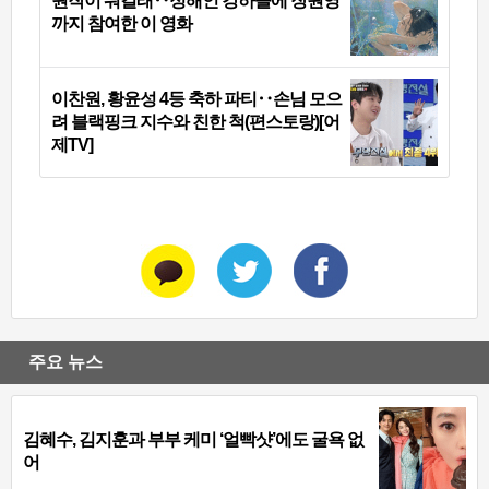
원작이 뭐길래‥정해인 강하늘에 장원영
까지 참여한 이 영화
이찬원, 황윤성 4등 축하 파티‥손님 모으
려 블랙핑크 지수와 친한 척(편스토랑)[어
제TV]
주요 뉴스
김혜수, 김지훈과 부부 케미 ‘얼빡샷’에도 굴욕 없
어