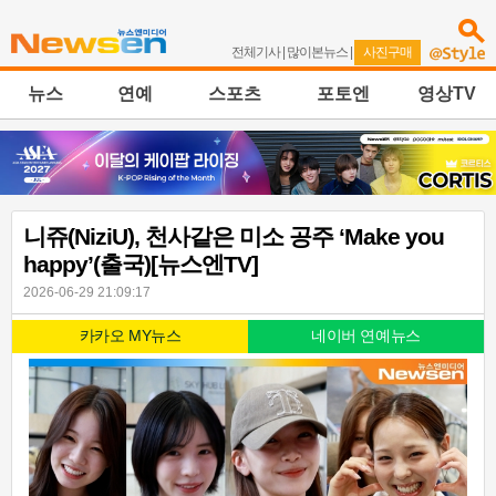
전체기사
|
많이본뉴스
|
사진구매
뉴스
연예
스포츠
포토엔
영상TV
니쥬(NiziU), 천사같은 미소 공주 ‘Make you
happy’(출국)[뉴스엔TV]
2026-06-29 21:09:17
카카오 MY뉴스
네이버 연예뉴스