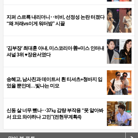
지퍼 스르륵 내리더니‥비비, 선정성 논란 터졌다
“왜 저래vs이게 워터밤” 시끌
‘김부장’ 최대훈 아내, 미스코리아 善+미스 인터내
셔널 3위 ♥장윤서였다
송혜교, 남사친과 데이트서 흰 티셔츠+청바지 입
었을 뿐인데…빛나는 미모
신동 살 너무 뺐나‥37㎏ 감량 부작용 “못 알아봐
서 요요 와야하나 고민”(전현무계획4)