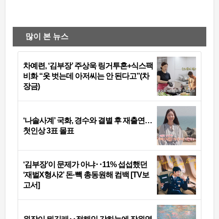
많이 본 뉴스
차예련, ‘김부장’ 주상욱 링거투혼+식스팩
비화 “옷 벗는데 아저씨는 안 된다고”(차
장금)
‘나솔사계’ 국화, 경수와 결별 후 재출연…
첫인상 3표 몰표
‘김부장’이 문제가 아냐‥11% 섭섭했던
‘재벌X형사2’ 돈·빽 총동원해 컴백 [TV보
고서]