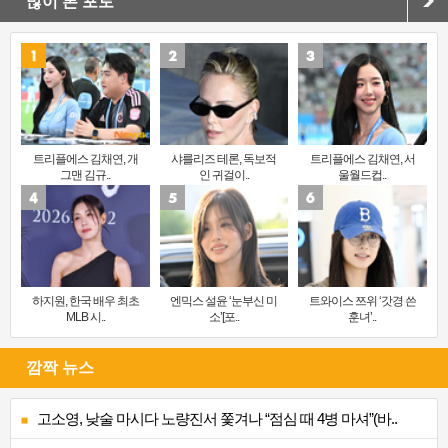
많이 본 포토
트리플에스 김채연, 개
샤를리즈 테론, 독보적
트리플에스 김채연, 서
그맨 김규..
인 귀걸이..
울월드컵..
하지원, 한국 배우 최초
엔믹스 설윤 ‘눈부신 미
트와이스 쯔위 ‘갓경 쓴
MLB 시..
소’[포..
훈녀’..
깜짝 뉴스
고소영, 낮술 마시다 노량진서 쫓겨나 “점심 때 4병 마셔”(바..