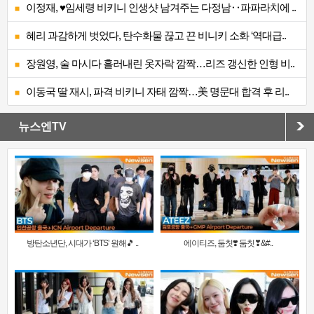
이정재, ♥임세령 비키니 인생샷 남겨주는 다정남‥파파라치에 ..
혜리 과감하게 벗었다, 탄수화물 끊고 끈 비니키 소화 ‘역대급..
장원영, 술 마시다 흘러내린 옷자락 깜짝…리즈 갱신한 인형 비..
이동국 딸 재시, 파격 비키니 자태 깜짝…美 명문대 합격 후 리..
뉴스엔TV
방탄소년단, 시대가 ‘BTS’ 원해🎵 ..
에이티즈, 둠칫❣️ 둠칫❣&#..