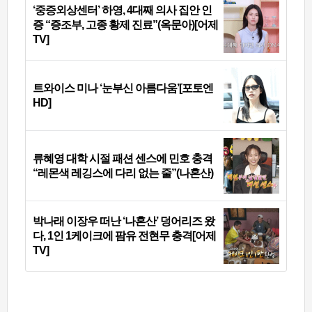
‘중증외상센터’ 하영, 4대째 의사 집안 인
증 “증조부, 고종 황제 진료”(옥문아)[어제
TV]
트와이스 미나 ‘눈부신 아름다움’[포토엔
HD]
류혜영 대학 시절 패션 센스에 민호 충격
“레몬색 레깅스에 다리 없는 줄”(나혼산)
박나래 이장우 떠난 ‘나혼산’ 덩어리즈 왔
다, 1인 1케이크에 팜유 전현무 충격[어제
TV]