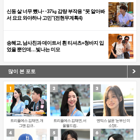
신동 살 너무 뺐나‥37㎏ 감량 부작용 “못 알아봐
서 요요 와야하나 고민”(전현무계획4)
송혜교, 남사친과 데이트서 흰 티셔츠+청바지 입
었을 뿐인데…빛나는 미모
많이 본 포토
트리플에스 김채연, 개
트리플에스 김채연, 서
엔믹스 설윤 ‘눈부신 미
그맨 김규..
울월드컵..
소’[포..