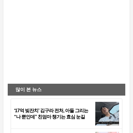
많이 본 뉴스
‘17억 빚잔치’ 김구라 전처, 아들 그리는
“나 뿐인데” 친엄마 챙기는 효심 눈길