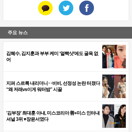
주요 뉴스
김혜수, 김지훈과 부부 케미 ‘얼빡샷’에도 굴욕 없
어
지퍼 스르륵 내리더니‥비비, 선정성 논란 터졌다
“왜 저래vs이게 워터밤” 시끌
‘김부장’ 최대훈 아내, 미스코리아 善+미스 인터내
셔널 3위 ♥장윤서였다