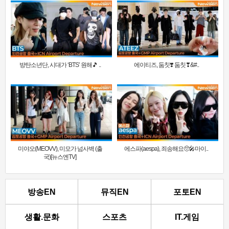
방탄소년단, 시대가 ‘BTS’ 원해🎵 ..
에이티즈, 둠칫❣️ 둠칫❣&#..
미야오(MEOVV), 미모가 넘사벽 (출
에스파(aespa), 죄송해요🥺🎤마이..
국)[뉴스엔TV]
방송EN
뮤직EN
포토EN
생활.문화
스포츠
IT.게임