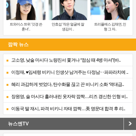
트와이스 쯔위 ‘갓경 쓴
안효섭 ‘작은 얼굴에 잘
트리플에스 김채연, 인
훈녀’..
생김이 ..
형 그 자..
깜짝 뉴스
고소영, 낮술 마시다 노량진서 쫓겨나 “점심 때 4병 마셔”(바..
이정재, ♥임세령 비키니 인생샷 남겨주는 다정남‥파파라치에 ..
혜리 과감하게 벗었다, 탄수화물 끊고 끈 비니키 소화 ‘역대급..
장원영, 술 마시다 흘러내린 옷자락 깜짝…리즈 갱신한 인형 비..
이동국 딸 재시, 파격 비키니 자태 깜짝…美 명문대 합격 후 리..
뉴스엔TV