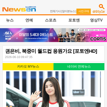
전체기사
|
많이본뉴스
|
사진구매
뉴스
연예
스포츠
포토엔
영상TV
권은비, 북중미 월드컵 응원가요 [포토엔HD]
2026-06-10 09:47:35
카카오 MY뉴스
네이버 연예뉴스