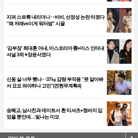
지퍼 스르륵 내리더니‥비비, 선정성 논란 터졌다
“왜 저래vs이게 워터밤” 시끌
‘김부장’ 최대훈 아내, 미스코리아 善+미스 인터내
셔널 3위 ♥장윤서였다
신동 살 너무 뺐나‥37㎏ 감량 부작용 “못 알아봐
서 요요 와야하나 고민”(전현무계획4)
송혜교, 남사친과 데이트서 흰 티셔츠+청바지 입
었을 뿐인데…빛나는 미모