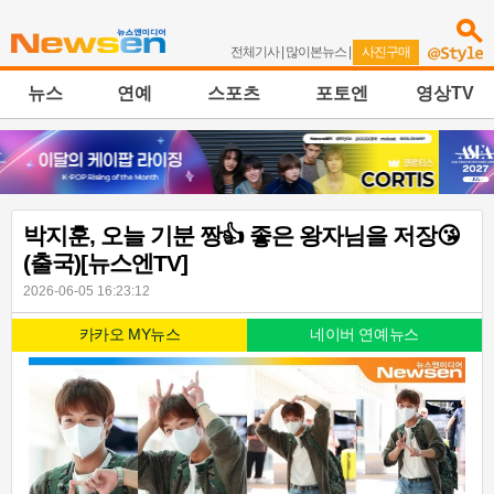
전체기사
|
많이본뉴스
|
사진구매
뉴스
연예
스포츠
포토엔
영상TV
박지훈, 오늘 기분 짱👍 좋은 왕자님을 저장😘
(출국)[뉴스엔TV]
2026-06-05 16:23:12
카카오 MY뉴스
네이버 연예뉴스