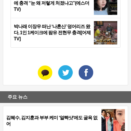
에 충격 “눈 왜 저렇게 처졌냐고”(에스더
TV)
박나래 이장우 떠난 ‘나혼산’ 덩어리즈 왔
다, 1인 1케이크에 팜유 전현무 충격[어제
TV]
주요 뉴스
김혜수, 김지훈과 부부 케미 ‘얼빡샷’에도 굴욕 없
어