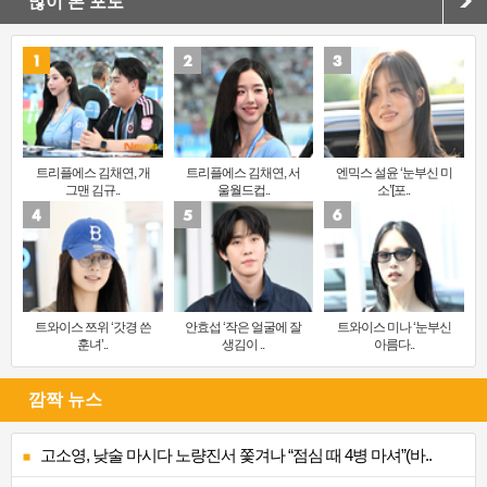
많이 본 포토
트리플에스 김채연, 개
트리플에스 김채연, 서
엔믹스 설윤 ‘눈부신 미
그맨 김규..
울월드컵..
소’[포..
트와이스 쯔위 ‘갓경 쓴
안효섭 ‘작은 얼굴에 잘
트와이스 미나 ‘눈부신
훈녀’..
생김이 ..
아름다..
깜짝 뉴스
고소영, 낮술 마시다 노량진서 쫓겨나 “점심 때 4병 마셔”(바..