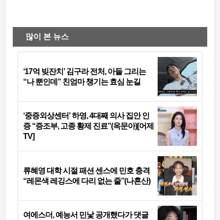
많이 본 뉴스
‘17억 빚잔치’ 김구라 전처, 아들 그리는
“나 뿐인데” 친엄마 챙기는 효심 눈길
‘중증외상센터’ 하영, 4대째 의사 집안 인
증 “증조부, 고종 황제 진료”(옥문아)[어제
TV]
류혜영 대학 시절 패션 센스에 민호 충격
“레몬색 레깅스에 다리 없는 줄”(나혼산)
여에스더, 예능서 민낯 공개했다가 댓글