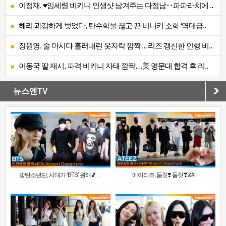
이정재, ♥임세령 비키니 인생샷 남겨주는 다정남‥파파라치에 ..
혜리 과감하게 벗었다, 탄수화물 끊고 끈 비니키 소화 ‘역대급..
장원영, 술 마시다 흘러내린 옷자락 깜짝…리즈 갱신한 인형 비..
이동국 딸 재시, 파격 비키니 자태 깜짝…美 명문대 합격 후 리..
뉴스엔TV
방탄소년단, 시대가 ‘BTS’ 원해🎵 ..
에이티즈, 둠칫❣️ 둠칫❣&#..