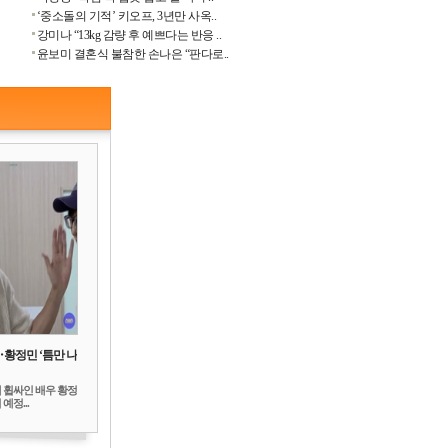
‘중소돌의 기적’ 키오프, 3년만 사옥..
강미나 “13kg 감량 후 예쁘다는 반응 ..
윤보미 결혼식 불참한 손나은 “판다로..
‥황정민 ‘틈만 나
 휩싸인 배우 황정
예정...