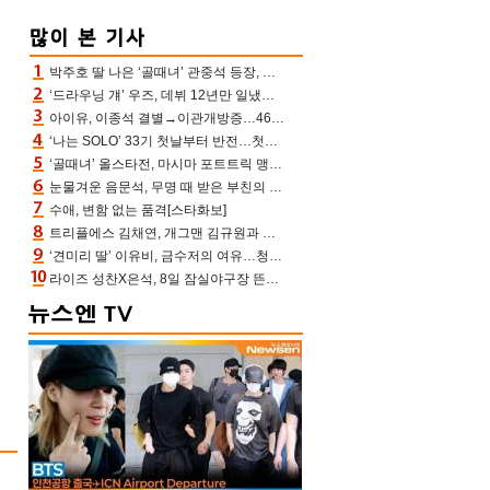
박주호 딸 나은 ‘골때녀’ 관중석 등장, 김민재 복제인간 보고 혼란 [결정적장면]
‘드라우닝 걔’ 우즈, 데뷔 12년만 일냈다…체조경기장 입성 확정
아이유, 이종석 결별→이관개방증…46장 꽉 채운 유애나 ♥ “열심히 사는 중”
‘나는 SOLO’ 33기 첫날부터 반전…첫인상 0표 영호, 호감남 급부상
‘골때녀’ 올스타전, 마시마 포트트릭 맹추격전 5:4 골 잔치 ‘짜릿’ [어제TV]
눈물겨운 음문석, 무명 때 받은 부친의 전재산→폐암 父 세상 떠나기 전 여행(유퀴즈)[어제TV]
수애, 변함 없는 품격[스타화보]
트리플에스 김채연, 개그맨 김규원과 함께 프리뷰쇼 진행 [포토엔HD]
‘견미리 딸’ 이유비, 금수저의 여유…청순 미모에 반전 슬림 라인
라이즈 성찬X은석, 8일 잠실야구장 뜬다…시구 시타+특별공연까지