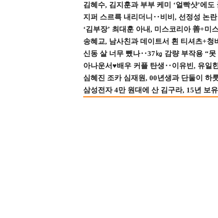
김혜수, 김지훈과 부부 케미 ‘얼빡샷’에도
지퍼 스르륵 내리더니‥비비, 선정성 논란 터
‘김부장’ 최대훈 아내, 미스코리아 善+미
송혜교, 남사친과 데이트서 흰 티셔츠+청
신동 살 너무 뺐나‥37㎏ 감량 부작용 “못
아나운서♥배우 커플 탄생‥이유빈, 유일한 최
심혜진 조카 심재원, 00년생과 단둘이 하룻밤
삼성전자 4만 원대에 산 김구라, 15년 보유