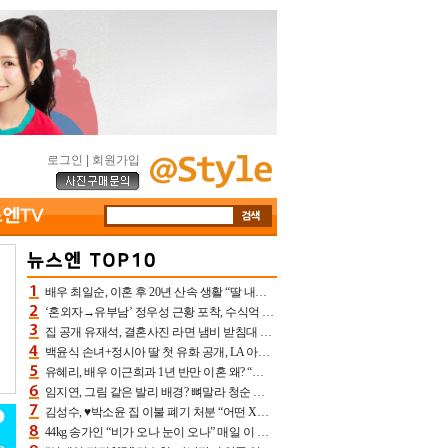
로그인
|
회원가입
배우 최일순, 이혼 후 20년 산속 생활 “딸 내가 버렸다고 원망‥맘 아파”(특종)[어제TV]
‘혼외자→유부남’ 정우성 근황 포착, 수식억 해킹 피해 후배 만났다 “존경하는”
집 공개 유재석, 결혼사진 라면 냄비 받침대 되고 분노‥가족사진도 피해(놀뭐)[어제TV]
백윤식 손녀+정시아 딸 첫 유화 공개, LA 아트쇼→서울국제조각페스타 작가다운 수준급 실력
유혜리, 배우 이근희과 1년 반만 이혼 왜? “식칼 꽂고 의자 던져” 충격 폭로(특종)[어제TV]
임지연, 그림 같은 발리 배경? 뼈말라 청순 비키니 핏에 상대 안 되네
김성수, ♥박소윤 집 이불 폐기 처분 “어떤 X이랑 썼을지 몰라” 질투(신랑수업2)[어제TV]
44kg 송가인 “비가 오나 눈이 오나” 매일 이 운동, 허벅지 근육량 상승+체지방 감소