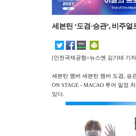
세븐틴 ‘도겸·승관’, 비주얼
[인천국제공항=뉴스엔 김기태 기자
세븐틴 멤버 세븐틴 멤버 도겸, 승관이
ON STAGE - MACAO 투어 일
있다.