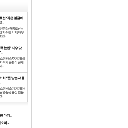
효섭 ‘작은 얼굴에
...
인천공항(영종도)=뉴
엔 지수진 기자]배우
섭..
학폭 논란’ 지수 맞
...
뉴스엔 배효주 기자]배
 지수의 근황이 공개
...
서희 “돈 받는 쟤를
.
뉴스엔 이슬기 기자]아
돌 연습생 출신 인플
..
 다리...
라 ...