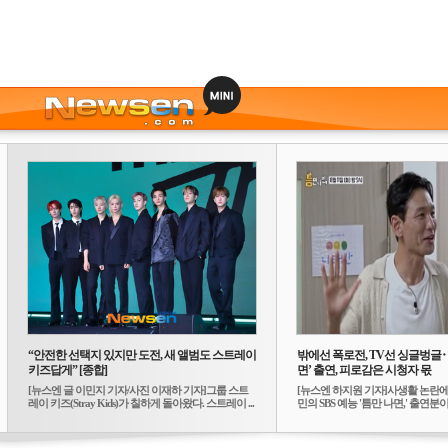
“안전한 선택지 있지만 도전, 새 앨범도 스트레이
밖에선 폭로전, TV선 싱글벙글
키즈답게” [종합]
면’ 출연, 피로감은 시청자 몫
[뉴스엔 글 이민지 기자/사진 이재하 기자]그룹 스트
[뉴스엔 하지원 기자]사생활 논란에
레이 키즈(Stray Kids)가 칠하게 돌아왔다. 스트레이 ...
민의 SBS 예능 '틈만 나면,' 출연분이 