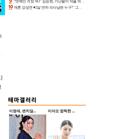
“연예인 걱정 NO” 김승현, 가난팔이 악플 억울할만‥아내+딸과 日 여행
재혼 강성연 ♥2살 연하 의사남편 누구? ‘그알’ 자문의에 훈남 비주얼 초엘리트 스펙 [종합]
5
]
고
이영애, 변치않...
미야오 깜찍한 ...