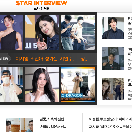
안
잘생
[
스
안효
‘
아? 
[
우
됐다
한
욕..
[
이
루언
-
김풍, 치욕의 전립...
-
이정현, 무보정 맞아? 어마어마한
-
손담비, 일본서 신...
-
채시라 “아프다” 호소→모델 이소