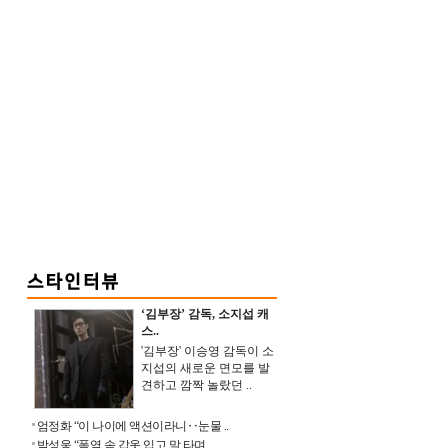
‘김부장’ 감독, 소지섭 캐
스..
'김부장' 이승영 감독이 소
지섭의 새로운 면모를 발
견하고 깜짝 놀랐던 ..
엄정화 “이 나이에 액션이라니‥눈물 ..
박성웅 “폭염 속 갑옷 입고 말 타며 ..