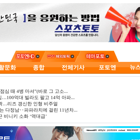
심 때 4병 마셔”(바로 그 고소...
…100억대 빌라도 팔고 14억 아파...
깜짝…리즈 갱신한 인형 비주얼
는 다정남‥파파라치에 걸린 11년차...
 비니키 소화 ‘역대급’