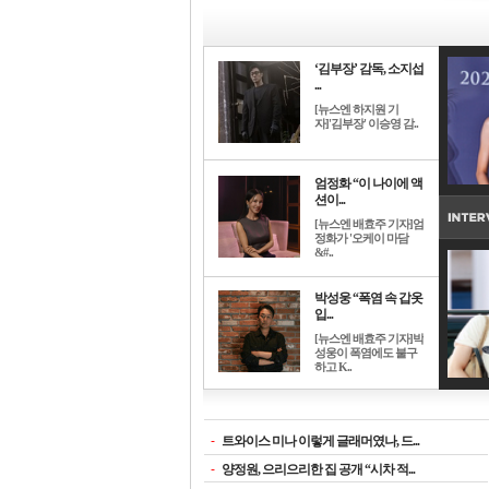
‘김부장’ 감독, 소지섭
...
[뉴스엔 하지원 기
자]'김부장' 이승영 감..
엄정화 “이 나이에 액
션이...
[뉴스엔 배효주 기자]엄
정화가 '오케이 마담
&#..
박성웅 “폭염 속 갑옷
입...
[뉴스엔 배효주 기자]박
성웅이 폭염에도 불구
하고 K..
-
트와이스 미나 이렇게 글래머였나, 드...
-
양정원, 으리으리한 집 공개 “시차 적...