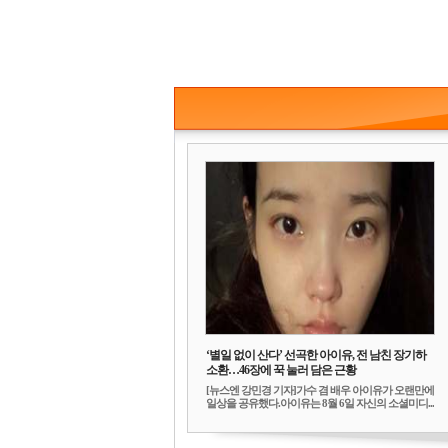
‘별일 없이 산다’ 선곡한 아이유, 전 남친 장기하
소환…46장에 꾹 눌러 담은 근황
[뉴스엔 강민경 기자]가수 겸 배우 아이유가 오랜만에
일상을 공유했다.아이유는 8월 6일 자신의 소셜미디...